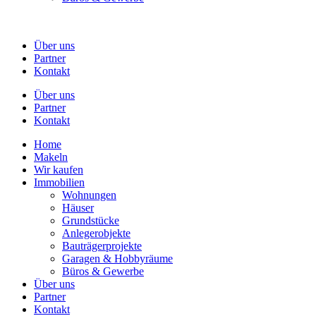
Über uns
Partner
Kontakt
Über uns
Partner
Kontakt
Home
Makeln
Wir kaufen
Immobilien
Wohnungen
Häuser
Grund­stücke
Anleger­objekte
Bauträ­ger­pro­jekte
Garagen & Hobbyräume
Büros & Gewerbe
Über uns
Partner
Kontakt