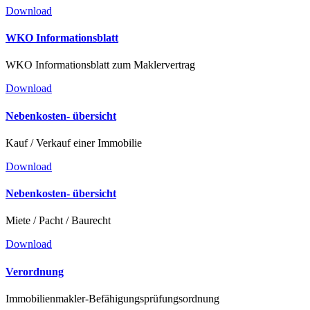
Download
WKO Infor­ma­ti­ons­blatt
WKO Infor­ma­ti­ons­blatt zum Maklervertrag
Download
Neben­kosten- übersicht
Kauf / Verkauf einer Immobilie
Download
Neben­kosten- übersicht
Miete / Pacht / Baurecht
Download
Verordnung
Immobi­li­en­makler-Befähi­gungs­prü­fungs­ordnung