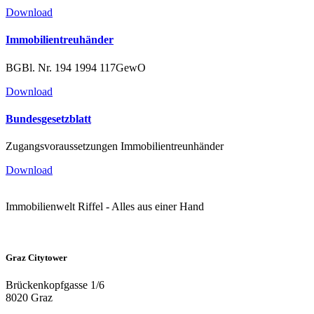
Download
Immobilien­treu­händer
BGBl. Nr. 194 1994 117GewO
Download
Bundes­ge­setz­blatt
Zugangs­vor­aus­set­zungen Immobilientreunhänder
Download
Immobilienwelt Riffel - Alles aus einer Hand
Graz Citytower
Brückenkopfgasse 1/6
8020 Graz